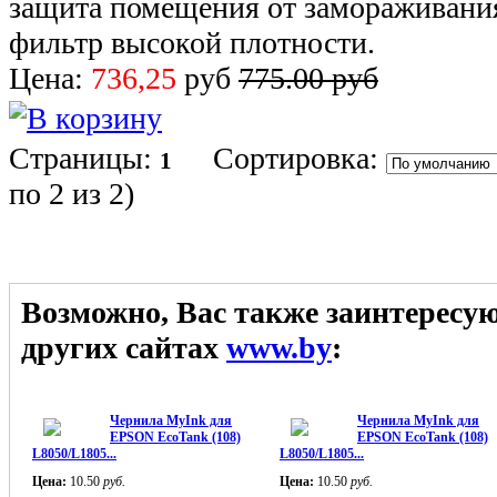
защита помещения от замораживани
фильтр высокой плотности.
Цена:
736,25
руб
775.00 руб
Страницы:
Сортировка:
1
по 2 из 2
)
Возможно, Вас также заинтересу
других сайтах
www.by
:
Чернила MyInk для
Чернила MyInk для
EPSON EcoTank (108)
EPSON EcoTank (108)
L8050/L1805...
L8050/L1805...
Цена:
10.50
руб.
Цена:
10.50
руб.