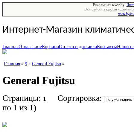
Реклама от www.by:
Инте
В стоимость входит наполнение
www.by/con
Интернет-Магазин климатиче
Главная
О магазине
Корзина
Оплата и доставка
Контакты
Наши р
Главная
»
9
»
General Fujitsu
»
General Fujitsu
Страницы:
Сортировка:
1
по 1 из 1
)