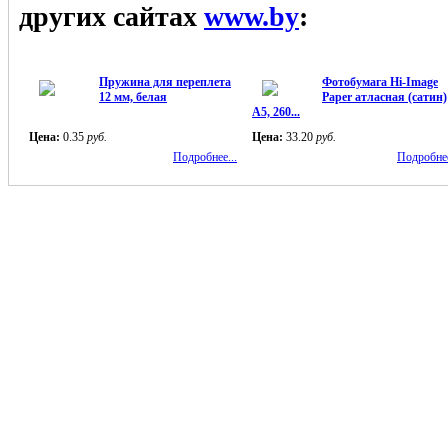
других сайтах
www.by
:
Пружина для переплета
Фотобумага Hi-Image
12 мм, белая
Paper атласная (сатин)
A5, 260...
Цена:
0.35
руб.
Цена:
33.20
руб.
Подробнее...
Подробнее