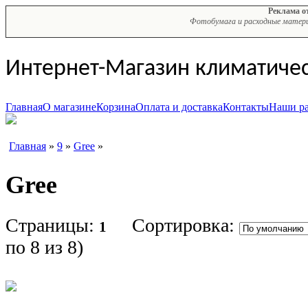
Реклама о
Фотобумага и расходные материа
Интернет-Магазин климатиче
Главная
О магазине
Корзина
Оплата и доставка
Контакты
Наши р
Главная
»
9
»
Gree
»
Gree
Страницы:
Сортировка:
1
по 8 из 8
)