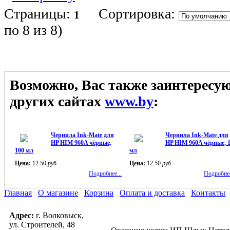
Страницы:
Сортировка:
1
по 8 из 8
)
Возможно, Вас также заинтересу
других сайтах
www.by
:
Чернила Ink-Mate для
Чернила Ink-Mate для
HP HIM 960A чёрные,
HP HIM 960A чёрные, 
100 мл
мл
Цена:
12.50
руб.
Цена:
12.50
руб.
Подробнее...
Подробнее
Главная
О магазине
Корзина
Оплата и доставка
Контакты
Адрес:
г. Волковыск,
ул. Строителей, 48