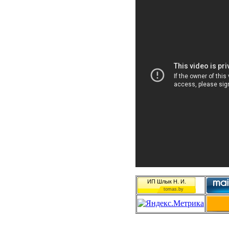
ИП Шлык Н. И.
tomas.by