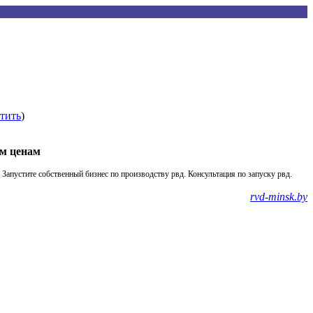
тить
)
м ценам
 Запустите собственный бизнес по производству рвд. Консультация по запуску рвд.
rvd-minsk.by