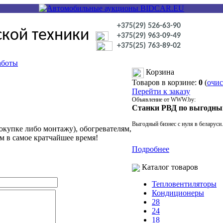
+375(29) 526-63-90
ской техники
+375(29) 963-09-49
+375(25) 763-89-02
аботы
Корзина
Товаров в корзине:
0
(
очис
Перейти к заказу
Объявление от WWW.by:
Станки РВД по выгодны
Выгодный бизнес с нуля в беларуси.
окупке либо монтажу), обогревателям,
м в самое кратчайшее время!
Подробнее
Каталог товаров
Тепловентиляторы
Кондиционеры
28
24
18