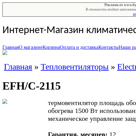
Реклама от www.by
В стоимость входит наполнение
w
Интернет-Магазин климатиче
Главная
О магазине
Корзина
Оплата и доставка
Контакты
Наши р
Главная
»
Тепловентиляторы
»
Elect
EFH/C-2115
термовентилятор площадь обо
обогрева 1500 Вт использован
механическое управление защ
Гарантия, месяцев:
12